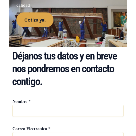
calidad
Cotiza ya!
Déjanos tus datos y en breve
nos pondremos en contacto
contigo.
Nombre
*
c
Correo Electronico
*
o