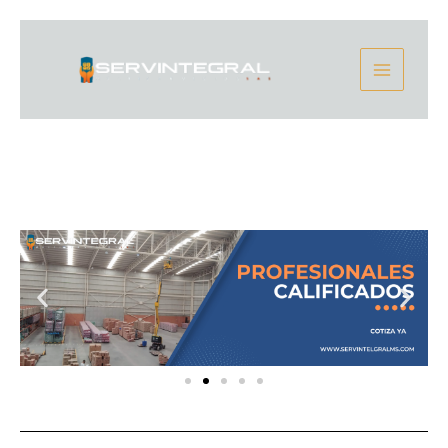
Ir
Main
al
contenido
Menu