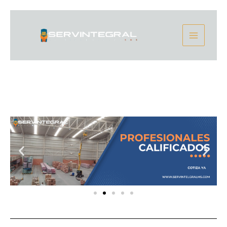
Ir
Main
al
contenido
Menu