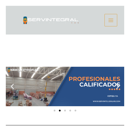
Ir
Main
al
contenido
Menu