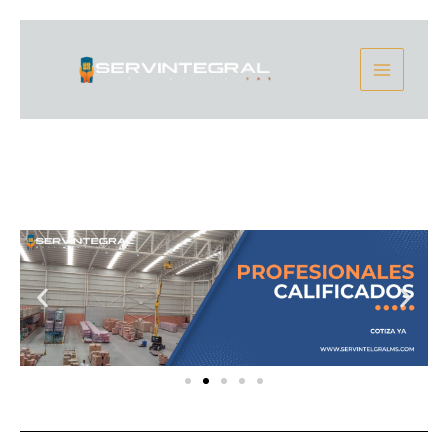
Ir
Main
al
contenido
Menu