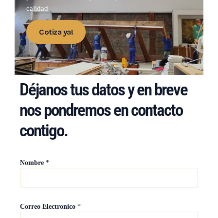
calidad
Cotiza ya!
Déjanos tus datos y en breve
nos pondremos en contacto
contigo.
*
Nombre
*
*
E
l
e
c
Correo Electronico
*
t