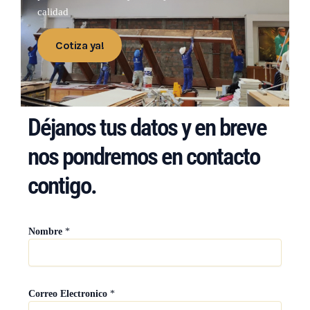
calidad
Cotiza ya!
Déjanos tus datos y en breve
nos pondremos en contacto
contigo.
Nombre
*
*
Correo Electronico
*
D