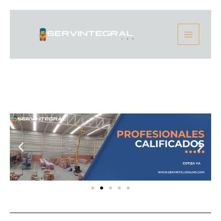
Ir
Main
al
contenido
Menu