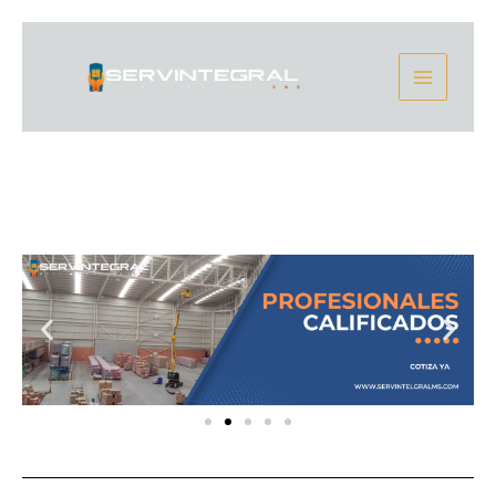
Ir
Main
al
contenido
Menu