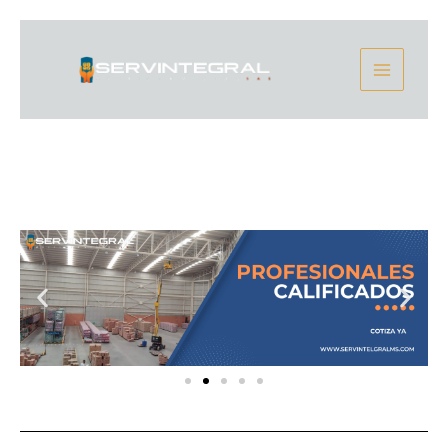
Ir
Main
al
contenido
Menu